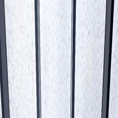
Veranda
Projecten
Werkwijze
Kennisbank
Contact
Offerte
samenstellen
Veranda
Projecten
Werkwijze
Kennisbank
Contact
Offerte
samenstellen
+31 (0)546 22 30 87
info@asymmetrie.nl
Aluminium veranda's & overkappingen op maat
Asymmetrie
Scroll
↓